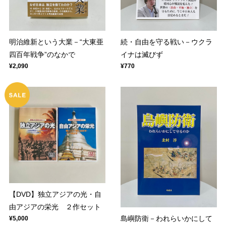
明治維新という大業－“大東亜
続・自由を守る戦い－ウクラ
四百年戦争”のなかで
イナは滅びず
¥2,090
¥770
【DVD】独立アジアの光・自
由アジアの栄光 ２作セット
島嶼防衛－われらいかにして
¥5,000