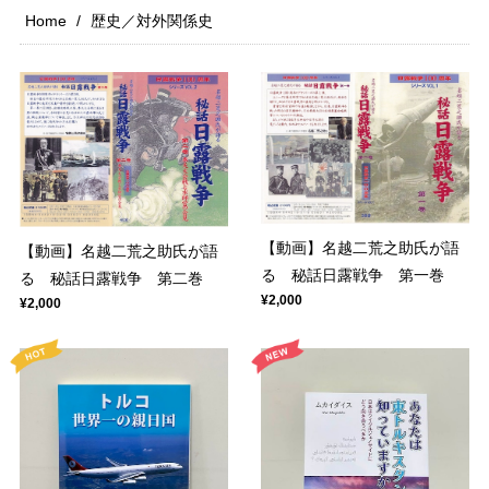
Home
歴史／対外関係史
【動画】名越二荒之助氏が語
【動画】名越二荒之助氏が語
る 秘話日露戦争 第一巻
る 秘話日露戦争 第二巻
¥2,000
¥2,000