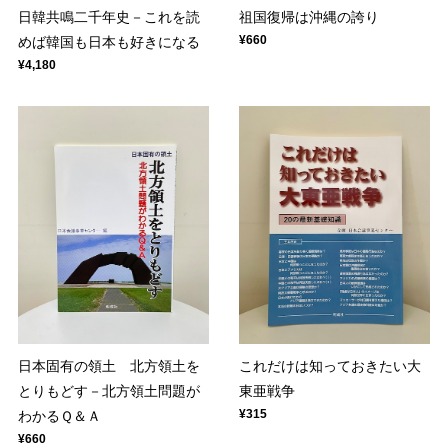
日韓共鳴二千年史－これを読
祖国復帰は沖縄の誇り
¥660
めば韓国も日本も好きになる
¥4,180
日本固有の領土 北方領土を
これだけは知っておきたい大
とりもどす－北方領土問題が
東亜戦争
¥315
わかるＱ＆Ａ
¥660