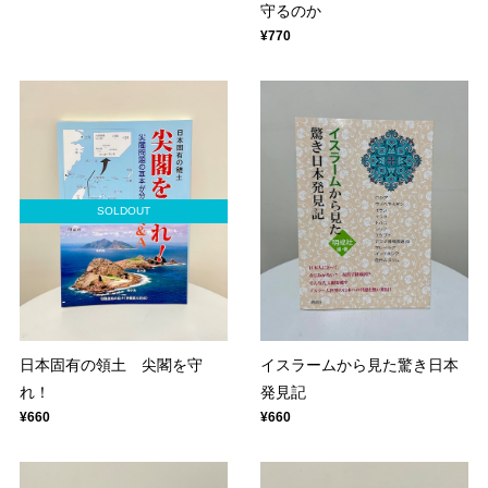
守るのか
¥770
SOLDOUT
日本固有の領土 尖閣を守
イスラームから見た驚き日本
れ！
発見記
¥660
¥660