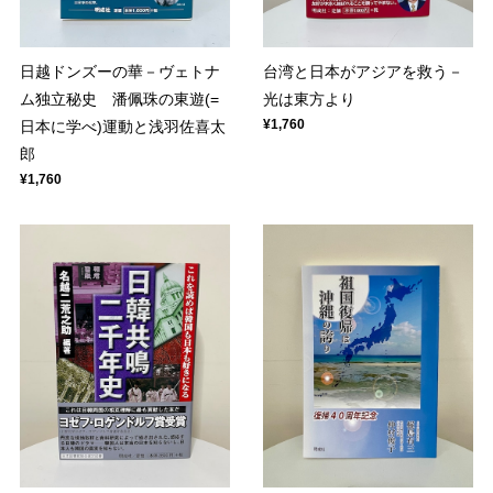
日越ドンズーの華－ヴェトナ
台湾と日本がアジアを救う－
ム独立秘史 潘佩珠の東遊(=
光は東方より
¥1,760
日本に学べ)運動と浅羽佐喜太
郎
¥1,760