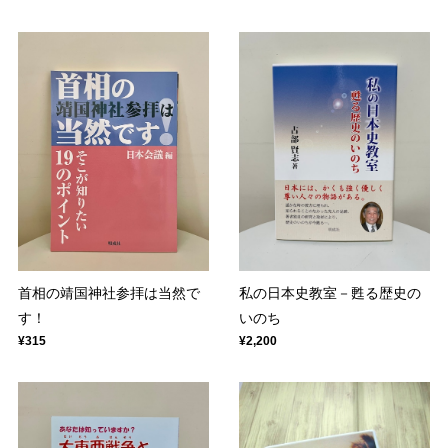
首相の靖国神社参拝は当然で
私の日本史教室－甦る歴史の
す！
いのち
¥315
¥2,200