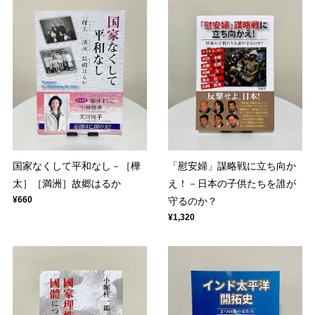
国家なくして平和なし－［樺
「慰安婦」謀略戦に立ち向か
太］［満洲］故郷はるか
え！－日本の子供たちを誰が
¥660
守るのか？
¥1,320