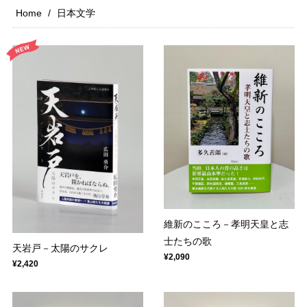
Home
日本文学
維新のこころ－孝明天皇と志
士たちの歌
天岩戸－太陽のサクレ
¥2,090
¥2,420