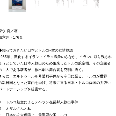
森永 堯／著
四六判・176頁
◆知っておきたい日本とトルコ~空の友情物語
1985年、激化するイラン・イラク戦争のさなか、イランに取り残され
ようとしていた日本人救出のため飛来したトルコ航空機。その立役者
の１人である著者が、救出劇の舞台裏を克明に描く。
さらに、エルトゥールル号遭難事件から今日に至る、トルコが世界一
の親日国となった事由を挙げ、将来に亘る日本・トルコ両国の力強い
パートナーシップを提案する。
１．トルコ航空によるテヘラン在留邦人救出事件
２．オザルさんと私
３．日本の安全保障上、最重要な国トルコ