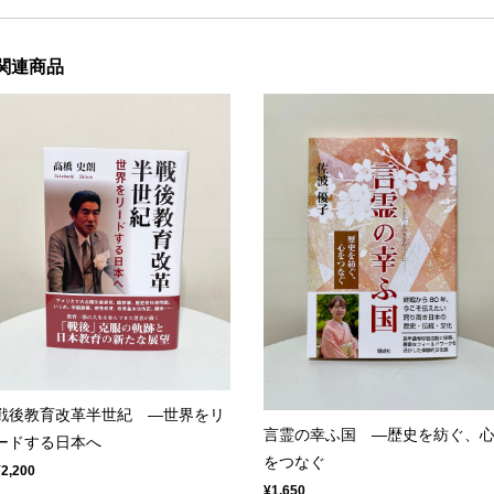
関連商品
戦後教育改革半世紀 ―世界をリ
言霊の幸ふ国 ―歴史を紡ぐ、
ードする日本へ
をつなぐ
¥2,200
¥1,650