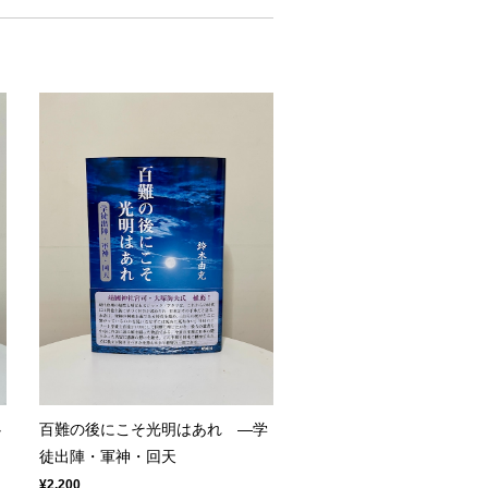
百難の後にこそ光明はあれ ―学
心
徒出陣・軍神・回天
¥2,200