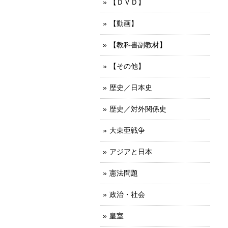
【ＤＶＤ】
【動画】
【教科書副教材】
【その他】
歴史／日本史
歴史／対外関係史
大東亜戦争
アジアと日本
憲法問題
政治・社会
皇室