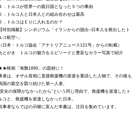
４．トルコが世界一の親日国となった５つの事由
５．トルコ人と日本人との組み合わせは最高
６．トルコはＥＵに入れるのか？
【特別掲載】シンポジウム「イランからの脱出~日本人を救出したト
ルコ航空~」
（日本・トルコ協会「アナトリアニュース121号」からの転載）
あとがき トルコの魅力をエピソードと豊富なカラー写真で紹介
★★映画「海難1890」の題材に！
著者は、オザル首相に直接救援機の派遣を要請した人物で、その後も
両国の親交を図り続けた第一人者。
“安全の保障がなかったから”という同じ理由で、救援機を派遣したト
ルコと、救援機を派遣しなかった日本。
当事者ならではの示唆に富んだ本書は、注目を集めています。