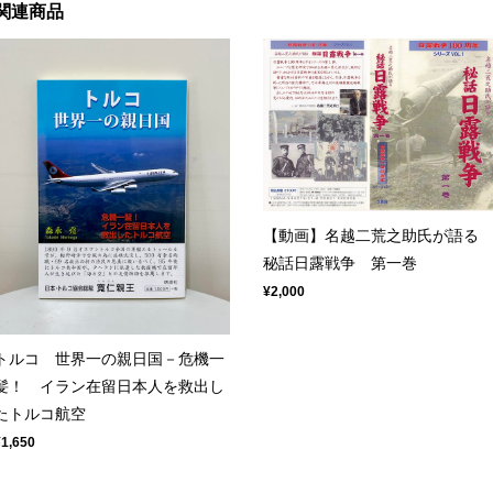
関連商品
【動画】名越二荒之助氏が語
秘話日露戦争 第一巻
¥2,000
トルコ 世界一の親日国－危機一
髪！ イラン在留日本人を救出し
たトルコ航空
¥1,650