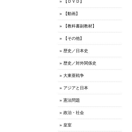
【ＤＶＤ】
【動画】
【教科書副教材】
【その他】
歴史／日本史
歴史／対外関係史
大東亜戦争
アジアと日本
憲法問題
政治・社会
皇室