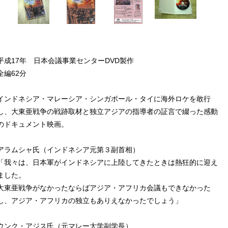
平成17年 日本会議事業センターDVD製作
全編62分
インドネシア・マレーシア・シンガポール・タイに海外ロケを敢行
し、大東亜戦争の戦跡取材と独立アジアの指導者の証言で綴った感動
のドキュメント映画。
アラムシャ氏（インドネシア元第３副首相）
「我々は、日本軍がインドネシアに上陸してきたときは熱狂的に迎え
ました。
大東亜戦争がなかったならばアジア・アフリカ会議もできなかった
し、アジア・アフリカの独立もありえなかったでしょう」
ウンク・アジス氏（元マレー大学副学長）