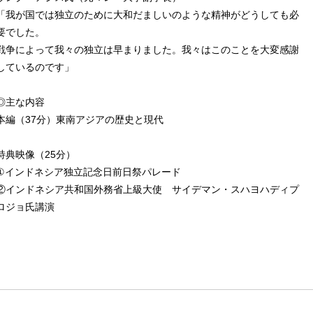
「我が国では独立のために大和だましいのような精神がどうしても必
要でした。
戦争によって我々の独立は早まりました。我々はこのことを大変感謝
しているのです」
◎主な内容
本編（37分）東南アジアの歴史と現代
特典映像（25分）
①インドネシア独立記念日前日祭パレード
②インドネシア共和国外務省上級大使 サイデマン・スハヨハディプ
ロジョ氏講演