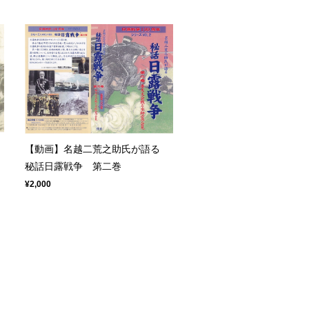
る
【動画】名越二荒之助氏が語る
秘話日露戦争 第二巻
¥2,000