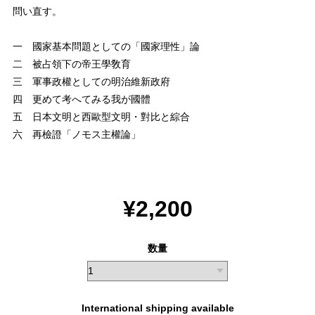
問い直す。
一 國家基本問題としての「國家理性」論
二 被占領下の帝王學敎育
三 軍事政權としての明治維新政府
四 更めて考へてみる我が國體
五 日本文明と西歐型文明・對比と綜合
六 再檢證「ノモス主權論」
¥2,200
数量
International shipping available