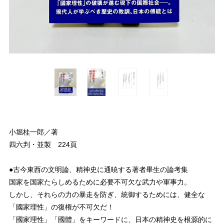
小堀桂一郎／著
四六判・並製 224頁
●古今東西の文明論、精神史に通暁する著者畢生の論考集
国家を国家たらしめるために必要不可欠な武力や軍事力。
しかし、それらの力の暴走を防ぎ、統御するためには、健全な
「國家理性」の復権が不可欠だ！
「國家理性」「國體」をキーワードに、日本の精神史を根源的に