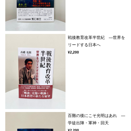
戦後教育改革半世紀 ―世界を
リードする日本へ
¥2,200
百難の後にこそ光明はあれ ―
学徒出陣・軍神・回天
¥2,200