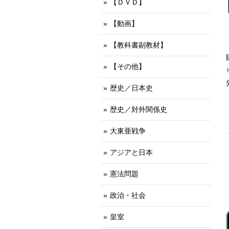
【ＤＶＤ】
【動画】
【教科書副教材】
【その他】
歴史／日本史
歴史／対外関係史
大東亜戦争
アジアと日本
憲法問題
政治・社会
皇室