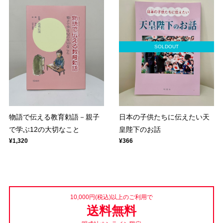
SOLDOUT
物語で伝える教育勅語－親子
日本の子供たちに伝えたい天
で学ぶ12の大切なこと
皇陛下のお話
¥1,320
¥366
10,000円(税込)以上のご利用で
送料無料