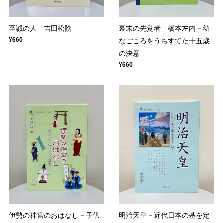
至誠の人 吉田松陰
幕末の先覚者 橋本左内－幼
¥660
なごころをうちすてた十五歳
の決意
¥660
伊勢の神宮のおはなし－子供
明治天皇－近代日本の基を定