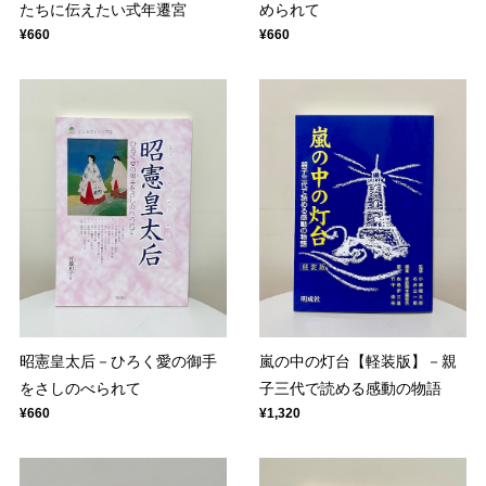
たちに伝えたい式年遷宮
められて
¥660
¥660
昭憲皇太后－ひろく愛の御手
嵐の中の灯台【軽装版】－親
をさしのべられて
子三代で読める感動の物語
¥660
¥1,320