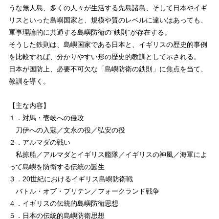
うな無人島、多くの人々が生活する先島諸島、そして日本やイギ
リスといった島嶼国家と、規模や質のレベルに違いはあっても、
軍事理論的に共通する島嶼防衛の“鉄則”が存在する。
そうした鉄則は、島嶼国家である日本と、イギリスの歴史的事例
を比較すれば、分かりやすい形の歴史的教訓として示される。
日本が国防上、必要不可欠な「島嶼防衛の鉄則」に焦点を当て、
教訓を導く。
【主な内容】
１．対馬・壱岐への侵攻
刀伊への入寇／文永の役／弘安の役
２．アルマダの戦い
私掠船／アルマダとイギリス艦隊／イギリスの神風／海軍によ
って島嶼を防衛する伝統の誕生
３．20世紀におけるイギリス島嶼防衛戦
バトル・オブ・ブリテン／フォークランド戦争
４．イギリスの伝統的島嶼防衛思想
５．日本の伝統的島嶼防衛思想