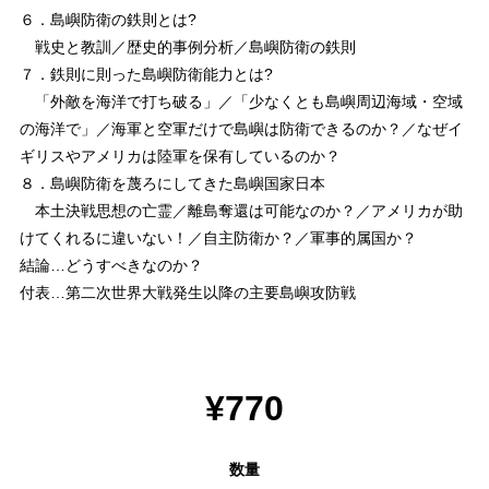
６．島嶼防衛の鉄則とは?
戦史と教訓／歴史的事例分析／島嶼防衛の鉄則
７．鉄則に則った島嶼防衛能力とは?
「外敵を海洋で打ち破る」／「少なくとも島嶼周辺海域・空域
の海洋で」／海軍と空軍だけで島嶼は防衛できるのか？／なぜイ
ギリスやアメリカは陸軍を保有しているのか？
８．島嶼防衛を蔑ろにしてきた島嶼国家日本
本土決戦思想の亡霊／離島奪還は可能なのか？／アメリカが助
けてくれるに違いない！／自主防衛か？／軍事的属国か？
結論…どうすべきなのか？
付表…第二次世界大戦発生以降の主要島嶼攻防戦
¥770
数量