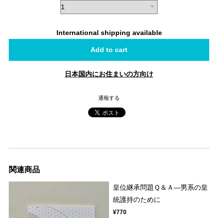
International shipping available
Add to cart
日本国内にお住まいの方向け
通報する
関連商品
皇位継承問題Ｑ＆Ａ―男系の皇
統護持のために
¥770