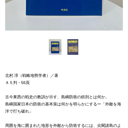
北村 淳（戦略地勢学者）／著
Ａ５判・56頁
古今東西の戦史の教訓が示す、島嶼防衛の鉄則とは何か。
島嶼国家日本の防衛の基本策は何かを明らかにするー「外敵を海
洋で打ち破れ」
周囲を海に囲まれた地形を外敵から防衛するには、尖閣諸島のよ