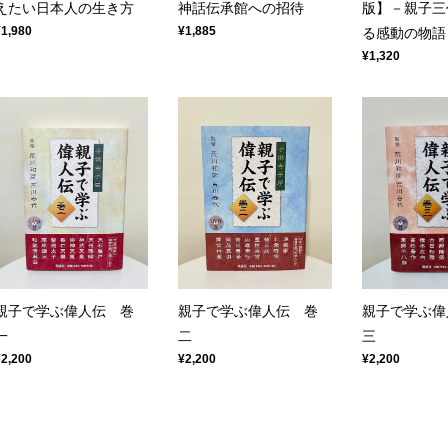
えたい日本人の生き方
神話伝承館への招待
版】－親子三
¥1,980
¥1,885
る感動の物語
¥1,320
親子で学ぶ偉人伝 巻
親子で学ぶ偉人伝 巻
親子で学ぶ偉
一
二
三
¥2,200
¥2,200
¥2,200