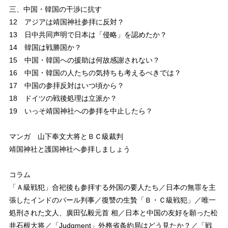
三、中国・韓国の干渉に抗す
12 アジアは靖国神社参拝に反対？
13 日中共同声明で日本は「侵略」を認めたか？
14 韓国は戦勝国か？
15 中国・韓国への援助は何故感謝されない？
16 中国・韓国の人たちの気持ちも考えるべきでは？
17 中国の参拝反対はいつ頃から？
18 ドイツの戦後処理は立派か？
19 いっそ靖国神社への参拝を中止したら？
マンガ 山下奉文大将とＢＣ級裁判
靖国神社と護国神社へ参拝しましょう
コラム
「Ａ級戦犯」合祀後も参拝する外国の要人たち／日本の無罪を主
張したインドのパール判事／復讐の生贄「Ｂ・Ｃ級戦犯」／唯一
処刑された文人、廣田弘毅元首 相／日本と中国の友好を願った松
井石根大将／「Judgment」外務省条約局はどう見たか？／「戦