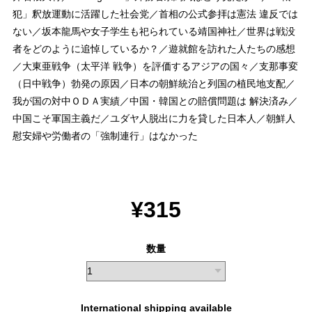
犯」釈放運動に活躍した社会党／首相の公式参拝は憲法 違反では
ない／坂本龍馬や女子学生も祀られている靖国神社／世界は戦没
者をどのように追悼しているか？／遊就館を訪れた人たちの感想
／大東亜戦争（太平洋 戦争）を評価するアジアの国々／支那事変
（日中戦争）勃発の原因／日本の朝鮮統治と列国の植民地支配／
我が国の対中ＯＤＡ実績／中国・韓国との賠償問題は 解決済み／
中国こそ軍国主義だ／ユダヤ人脱出に力を貸した日本人／朝鮮人
慰安婦や労働者の「強制連行」はなかった
¥315
数量
International shipping available