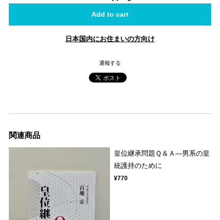
Add to cart
日本国内にお住まいの方向け
通報する
関連商品
皇位継承問題Ｑ＆Ａ―男系の皇
統護持のために
¥770