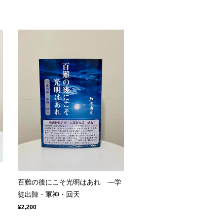
リ
百難の後にこそ光明はあれ ―学
徒出陣・軍神・回天
¥2,200