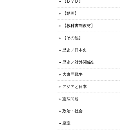
【ＤＶＤ】
【動画】
【教科書副教材】
【その他】
歴史／日本史
歴史／対外関係史
大東亜戦争
アジアと日本
憲法問題
政治・社会
皇室