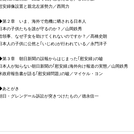
慰安婦像設置と親北左派勢力／西岡力
◆第２章 いま、海外で危機に晒される日本人
日本の子供たちを誰が守るのか？／山岡鉄秀
総領事、なぜ子女を助けてくれないのですか？／髙橋史朗
日本人の子供に公然と｢いじめ｣が行われている／永門洋子
◆第３章 朝日新聞の誤報からはじまった｢慰安婦｣の嘘
日本人が知らない朝日新聞の｢慰安婦｣海外向け報道の実態／山岡鉄秀
米政府報告書が語る｢慰安婦問題｣の嘘／マイケル・ヨン
◆あとがき
朝日・グレンデール訴訟が突きつけたもの／德永信一