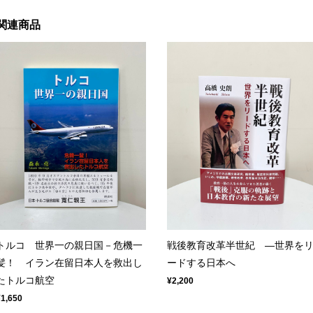
関連商品
トルコ 世界一の親日国－危機一
戦後教育改革半世紀 ―世界を
髪！ イラン在留日本人を救出し
ードする日本へ
たトルコ航空
¥2,200
¥1,650