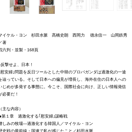
マイケル・ヨン 杉田水脈 髙橋史朗 西岡力 德永信一 山岡鉄秀
／著
四六判・並製・168頁
●反撃せよ、日本！
｢慰安婦｣問題を反日ツールとした中韓のプロパガンダは過激化の一途
を辿っている。そして日本への偏見が増長し、海外在住の日本人への
いじめが多発する事態に。今こそ、国際社会に向け、正しい情報発信
が必要だ！
（主な内容）
◆第１章 過激化する｢慰安婦｣謀略戦
憎しみの牧場―過激化する韓国人／マイケル・ヨン
歴史戦の最前線・国連で私が感じたこと／杉田水脈