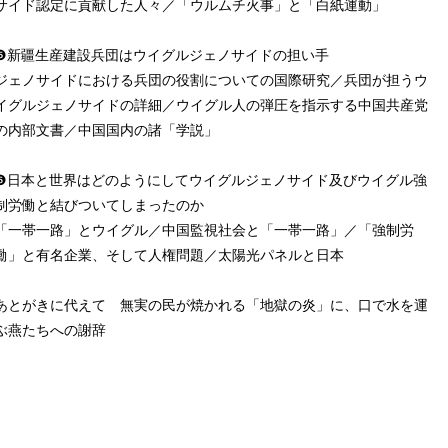
サイド認定に貢献した人々／「ウルムチ火事」と「白紙運動」
❺新疆生産建設兵団はウイグルジェノサイドの担い手
ジェノサイドにおける兵団の役割についての国際研究／兵団が担うウ
イグルジェノサイドの詳細／ウイグル人の弾圧を指示する中国共産党
の内部文書／中国国内の諸「学説」
❻日本と世界はどのようにしてウイグルジェノサイド及びウイグル強
制労働と結びついてしまったのか
「一帯一路」とウイグル／中国監視社会と「一帯一路」／「強制労
働」と有名企業、そして人権問題／太陽光パネルと日本
あとがきに代えて 無実の民が焼かれる「地獄の炎」に、口で水を運
ぶ燕たちへの謝辞