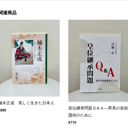
関連商品
楠木正成 美しく生きた日本人
皇位継承問題Ｑ＆Ａ―男系の皇統
¥880
護持のために
¥770