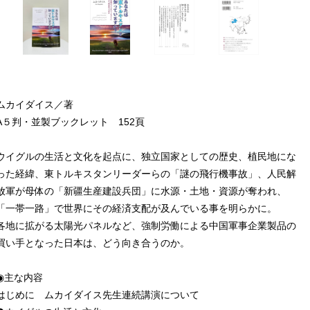
ムカイダイス／著
A５判・並製ブックレット 152頁
ウイグルの生活と文化を起点に、独立国家としての歴史、植民地にな
った経緯、東トルキスタンリーダーらの「謎の飛行機事故」、人民解
放軍が母体の「新疆生産建設兵団」に水源・土地・資源が奪われ、
「一帯一路」で世界にその経済支配が及んでいる事を明らかに。
各地に拡がる太陽光パネルなど、強制労働による中国軍事企業製品の
買い手となった日本は、どう向き合うのか。
◉主な内容
はじめに ムカイダイス先生連続講演について