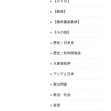
【ＤＶＤ】
【動画】
【教科書副教材】
【その他】
歴史／日本史
歴史／対外関係史
大東亜戦争
アジアと日本
憲法問題
政治・社会
皇室