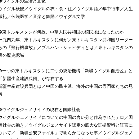
❶ウイグルの生活と文化
ウイグル概観／ウイグルの衣・食・住／ウイグル語／年中行事／人生
儀礼／伝統医学／音楽と舞踊／ウイグル文学
❷東トルキスタンが何故、中華人民共和国の植民地になったのか
一九四九年、東トルキスタンに何が／東トルキスタン共和国リーダー
らの「飛行機事故」／ブルハン・シェヒディとは／東トルキスタンの
民の歴史認識
❸一つの東トルキスタンに二つの統治機構「新疆ウイグル自治区」と
「新疆生産建設兵団」が存在する
新疆生産建設兵団とは／中国の民主派、海外の中国の専門家たちの見
解
❹ウイグルジェノサイドの現在と国際社会
ウイグルジェノサイドについての中国の言い分と作為されたテロ／国
際社会の動き／ウイグルジェノサイド認定の膨大な証拠資料と証言に
ついて／「新疆公安ファイル」で明らかになった事／ウイグルジェノ