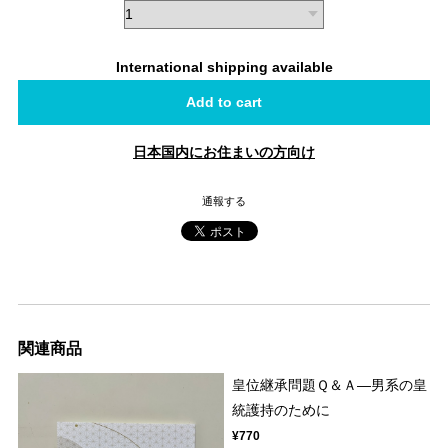
International shipping available
Add to cart
日本国内にお住まいの方向け
通報する
関連商品
皇位継承問題Ｑ＆Ａ―男系の皇
統護持のために
¥770