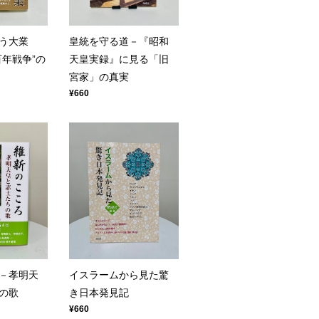
う大業
皇統を守る道－『昭和
百年戦争”の
天皇実録』に見る「旧
宮家」の真実
¥660
－孝明天
イスラームから見た驚
の歌
き日本発見記
¥660