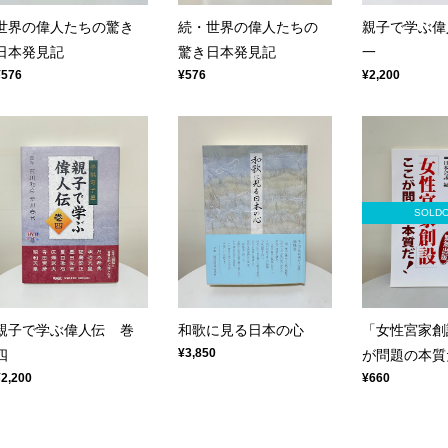
世界の偉人たちの驚き
続・世界の偉人たちの
親子で学ぶ偉
日本発見記
驚き日本発見記
一
¥576
¥576
¥2,200
SOLD
親子で学ぶ偉人伝 巻
和歌に見る日本の心
「女性宮家創
¥3,850
四
が問題の本質
¥2,200
¥660