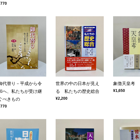
¥770
御代替り－平成から令
世界の中の日本が見え
象徴天皇考
¥1,650
和へ、私たちが受け継
る 私たちの歴史総合
¥2,200
ぐべきもの
¥770