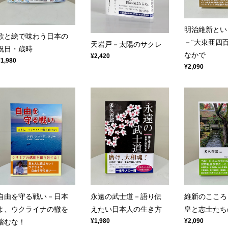
明治維新とい
歌と絵で味わう日本の
－“大東亜四
天岩戸－太陽のサクレ
祝日・歳時
なかで
¥2,420
¥1,980
¥2,090
自由を守る戦い－日本
永遠の武士道－語り伝
維新のこころ
よ、ウクライナの轍を
えたい日本人の生き方
皇と志士たち
¥1,980
¥2,090
踏むな！