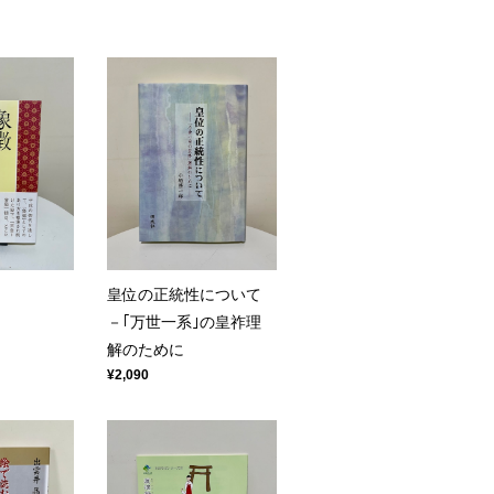
皇位の正統性について
－｢万世一系｣の皇祚理
解のために
¥2,090