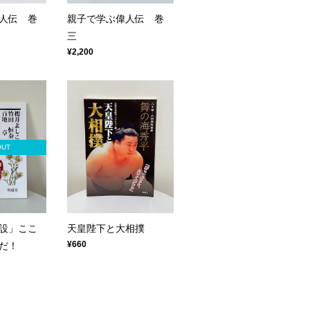
人伝 巻
親子で学ぶ偉人伝 巻
三
¥2,200
OUT
設」ここ
天皇陛下と大相撲
¥660
だ！