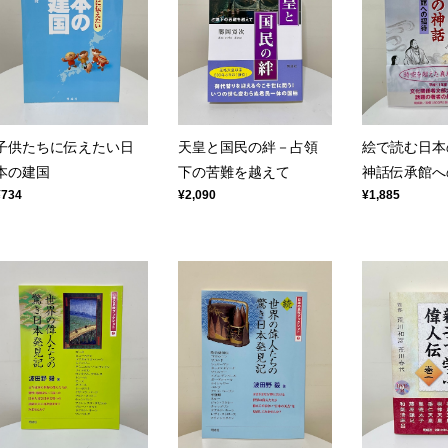
子供たちに伝えたい日
天皇と国民の絆－占領
絵で読む日本
本の建国
下の苦難を越えて
神話伝承館へ
¥734
¥2,090
¥1,885