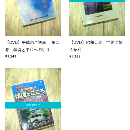
【DVD】平成のご巡幸 第二
【DVD】昭和天皇 世界に輝
巻 鎮魂と平和への祈り
く昭和
¥3,143
¥3,122
SOLDOUT