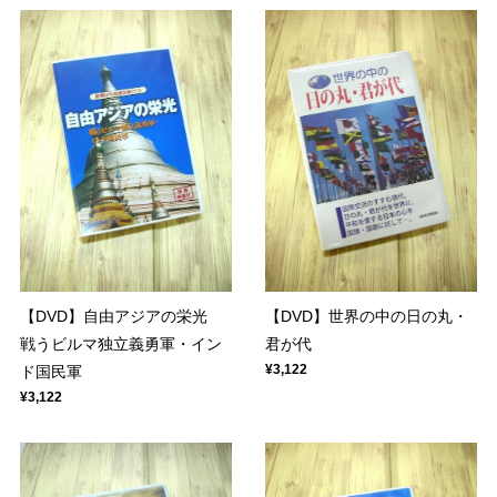
【DVD】自由アジアの栄光
【DVD】世界の中の日の丸・
戦うビルマ独立義勇軍・イン
君が代
¥3,122
ド国民軍
¥3,122