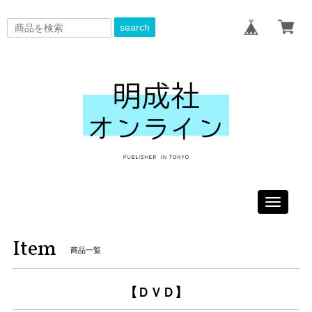
search
Toggle
navigati
Item
商品一覧
【ＤＶＤ】