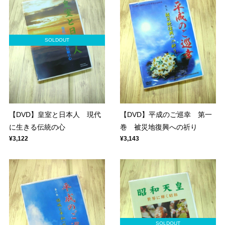
SOLDOUT
【DVD】皇室と日本人 現代
【DVD】平成のご巡幸 第一
に生きる伝統の心
巻 被災地復興への祈り
¥3,122
¥3,143
SOLDOUT