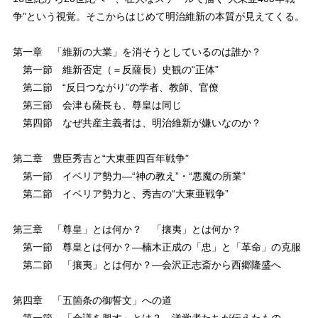
争”という視覚。そこからはじめて明治維新の本質が見えてくる。
第一章 「維新の大業」を消そうとしているのは誰か？
第一節 維新否定（＝反薩長）史観の“正体”
第二節 “反日つながり”の学者、教師、官僚
第三節 会津も薩長も、尊皇は同じ
第四節 なぜ共産主義者は、明治維新が嫌いなのか？
第二章 豊臣秀吉と“大東亜四百年戦争”
第一節 イベリア勢力―“神の教え”・“悪魔の所業”
第二節 イベリア勢力と、秀吉の“大東亜戦争”
第三章 「尊皇」とは何か？ 「攘夷」とは何か？
第一節 尊皇とは何か？―楠木正成の「忠」と「革命」の克服
第二節 「攘夷」とは何か？―会沢正志斎から西郷隆盛へ
第四章 「五箇条の御誓文」への道