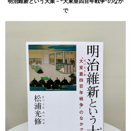
明治維新という大業－“大東亜四百年戦争”のなか
で