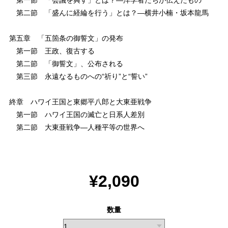
第一節 「会議を興す」とは？―洋学者たちが伝えたもの
第二節 「盛んに経綸を行う」とは？―横井小楠・坂本龍馬
第五章 「五箇条の御誓文」の発布
第一節 王政、復古する
第二節 「御誓文」、公布される
第三節 永遠なるものへの“祈り”と“誓い”
終章 ハワイ王国と東郷平八郎と大東亜戦争
第一節 ハワイ王国の滅亡と日系人差別
第二節 大東亜戦争―人種平等の世界へ
¥2,090
数量