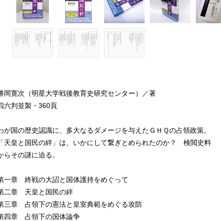
勝岡寛次（明星大学戦後教育史研究センター）／著
四六判並製・360頁
わが国の歴史認識に、多大なるダメージを与えたＧＨＱの占領政策。
「天皇と国民の絆」は、いかにして繋ぎとめられたのか？ 検閲史料
からその謎に迫る。
第一章 終戦の大詔と国体護持をめぐって
第二章 天皇と国民の絆
第三章 占領下の憲法と皇室典範をめぐる攻防
第四章 占領下の国体論争