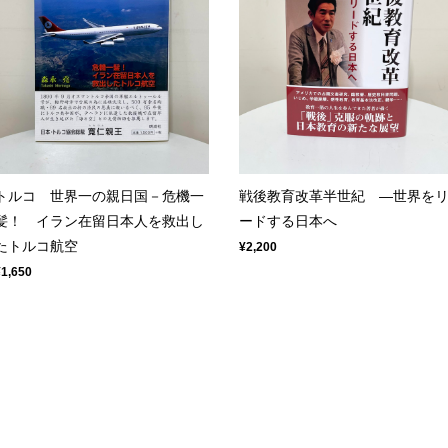
トルコ 世界一の親日国－危機一
戦後教育改革半世紀 ―世界を
髪！ イラン在留日本人を救出し
ードする日本へ
たトルコ航空
¥2,200
¥1,650