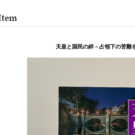
Item
天皇と国民の絆－占領下の苦難