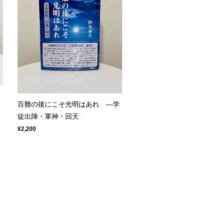
リ
百難の後にこそ光明はあれ ―学
徒出陣・軍神・回天
¥2,200