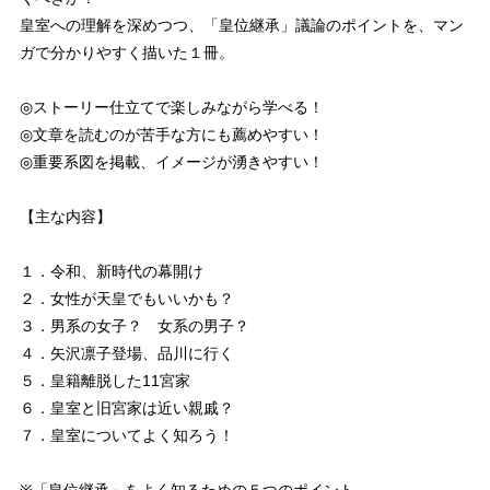
皇室への理解を深めつつ、「皇位継承」議論のポイントを、マン
ガで分かりやすく描いた１冊。
◎ストーリー仕立てで楽しみながら学べる！
◎文章を読むのが苦手な方にも薦めやすい！
◎重要系図を掲載、イメージが湧きやすい！
【主な内容】
１．令和、新時代の幕開け
２．女性が天皇でもいいかも？
３．男系の女子？ 女系の男子？
４．矢沢凛子登場、品川に行く
５．皇籍離脱した11宮家
６．皇室と旧宮家は近い親戚？
７．皇室についてよく知ろう！
※「皇位継承」をよく知るための５つのポイント