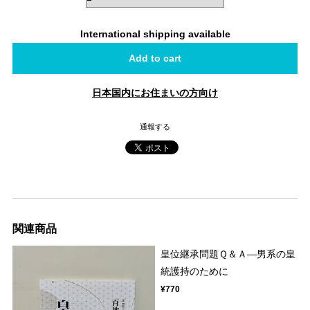
International shipping available
Add to cart
日本国内にお住まいの方向け
通報する
関連商品
皇位継承問題Ｑ＆Ａ―男系の皇
統護持のために
¥770