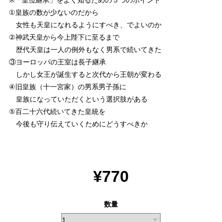
①皇族の数が少ないのだから
女性も天皇になれるようにすべき、でよいのか
②神武天皇から今上陛下に至るまで
歴代天皇は一人の例外もなく男系で続いてきた
③ヨーロッパの王室は長子継承
しかし女王が誕生すると次代から王朝が変わる
④旧皇族（十一宮家）の男系男子孫に
皇族になっていただくという選択肢がある
⑤百二十六代続いてきた皇統を
今後も守り伝えていくためにどうすべきか
¥770
数量