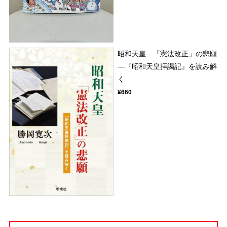
昭和天皇 「憲法改正」の悲願
―『昭和天皇拝謁記』を読み解
く
¥660