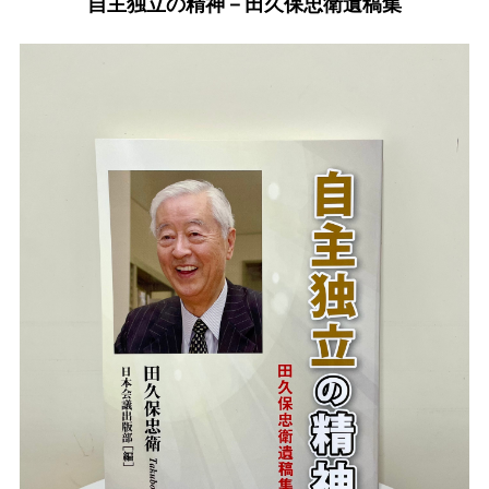
自主独立の精神－田久保忠衛遺稿集