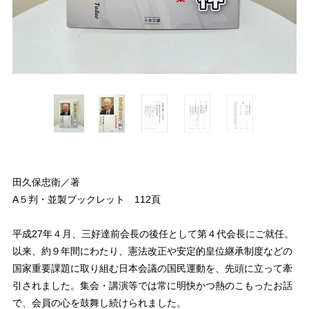
田久保忠衛／著
A５判・並製ブックレット 112頁
平成27年４月、三好達前会長の後任として第４代会長にご就任。
以来、約９年間にわたり、憲法改正や安定的皇位継承制度などの
国家重要課題に取り組む日本会議の国民運動を、先頭に立って牽
引されました。集会・講演等では常に明快かつ熱のこもったお話
で、会員の心を鼓舞し続けられました。