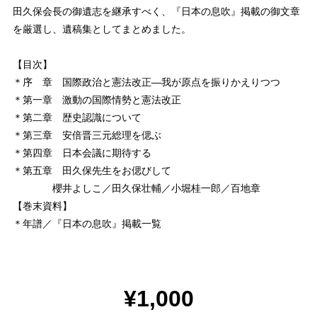
田久保会長の御遺志を継承すべく、『日本の息吹』掲載の御文章
を厳選し、遺稿集としてまとめました。
【目次】
＊序 章 国際政治と憲法改正―我が原点を振りかえりつつ
＊第一章 激動の国際情勢と憲法改正
＊第二章 歴史認識について
＊第三章 安倍晋三元総理を偲ぶ
＊第四章 日本会議に期待する
＊第五章 田久保先生をお偲びして
櫻井よしこ／田久保壮輔／小堀桂一郎／百地章
【巻末資料】
＊年譜／『日本の息吹』掲載一覧
¥1,000