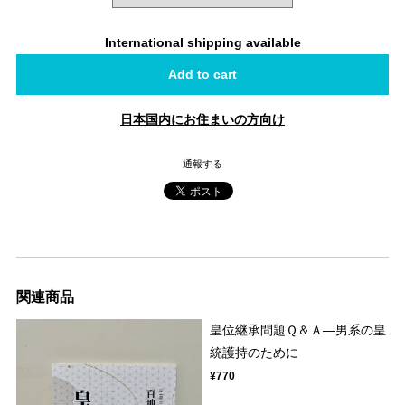
International shipping available
Add to cart
日本国内にお住まいの方向け
通報する
関連商品
皇位継承問題Ｑ＆Ａ―男系の皇
統護持のために
¥770