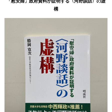
「慰安婦」政府資料が証明する〈河野談話〉の虚
構