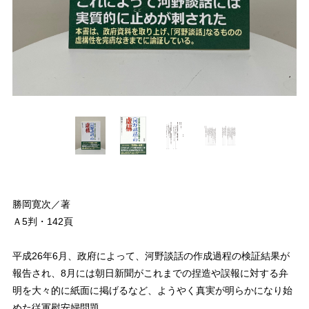
勝岡寛次／著
Ａ5判・142頁
平成26年6月、政府によって、河野談話の作成過程の検証結果が
報告され、8月には朝日新聞がこれまでの捏造や誤報に対する弁
明を大々的に紙面に掲げるなど、ようやく真実が明らかになり始
めた従軍慰安婦問題。