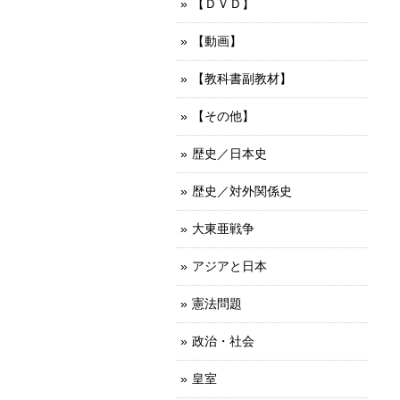
【ＤＶＤ】
【動画】
【教科書副教材】
【その他】
歴史／日本史
歴史／対外関係史
大東亜戦争
アジアと日本
憲法問題
政治・社会
皇室