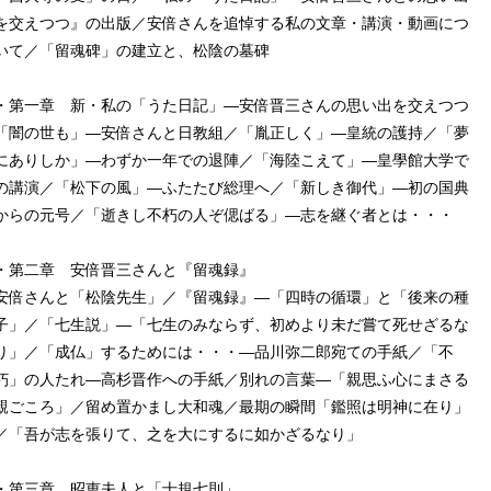
を交えつつ』の出版／安倍さんを追悼する私の文章・講演・動画につ
いて／「留魂碑」の建立と、松陰の墓碑
・第一章 新・私の「うた日記」―安倍晋三さんの思い出を交えつつ
「闇の世も」―安倍さんと日教組／「胤正しく」―皇統の護持／「夢
にありしか」―わずか一年での退陣／「海陸こえて」―皇學館大学で
の講演／「松下の風」―ふたたび総理へ／「新しき御代」―初の国典
からの元号／「逝きし不朽の人ぞ偲ばる」―志を継ぐ者とは・・・
・第二章 安倍晋三さんと『留魂録』
安倍さんと「松陰先生」／『留魂録』―「四時の循環」と「後来の種
子」／「七生説」―「七生のみならず、初めより未だ嘗て死せざるな
り」／「成仏」するためには・・・―品川弥二郎宛ての手紙／「不
朽」の人たれ―高杉晋作への手紙／別れの言葉―「親思ふ心にまさる
親ごころ」／留め置かまし大和魂／最期の瞬間「鑑照は明神に在り」
／「吾が志を張りて、之を大にするに如かざるなり」
・第三章 昭恵夫人と「士規七則」