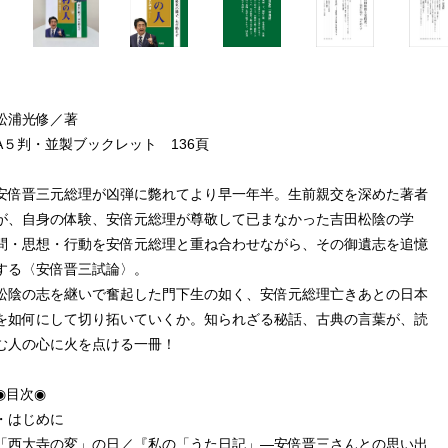
松浦光修／著
A５判・並製ブックレット 136頁
安倍晋三元総理が凶弾に斃れてより早一年半。生前親交を深めた著者
が、自身の体験、安倍元総理が尊敬して已まなかった吉田松陰の学
問・思想・行動を安倍元総理と重ね合わせながら、その御遺志を追憶
する〈安倍晋三試論〉。
松陰の志を継いで奮起した門下生の如く、安倍元総理亡きあとの日本
を如何にして切り拓いていくか。知られざる秘話、古典の言葉が、読
む人の心に火を点ける一冊！
◉目次◉
・はじめに
「西大寺の変」の日／『私の「うた日記」―安倍晋三さんとの思い出