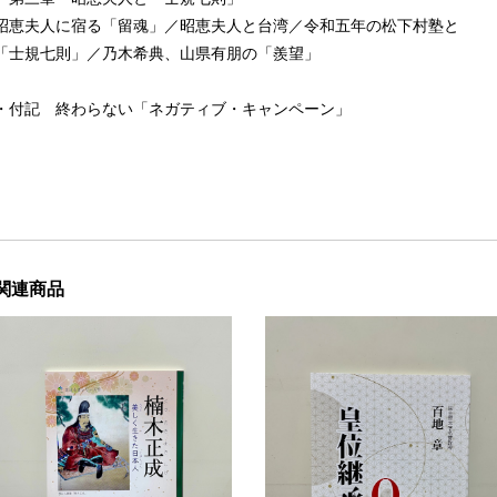
昭恵夫人に宿る「留魂」／昭恵夫人と台湾／令和五年の松下村塾と
「士規七則」／乃木希典、山県有朋の「羨望」
・付記 終わらない「ネガティブ・キャンペーン」
関連商品