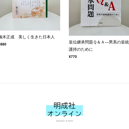
楠木正成 美しく生きた日本人
皇位継承問題Ｑ＆Ａ―男系の皇統
¥880
護持のために
¥770