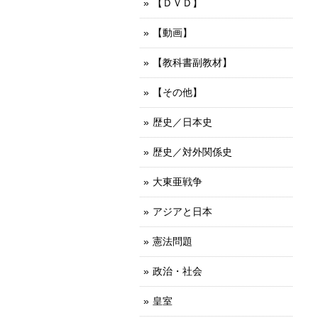
【ＤＶＤ】
【動画】
【教科書副教材】
【その他】
歴史／日本史
歴史／対外関係史
大東亜戦争
アジアと日本
憲法問題
政治・社会
皇室