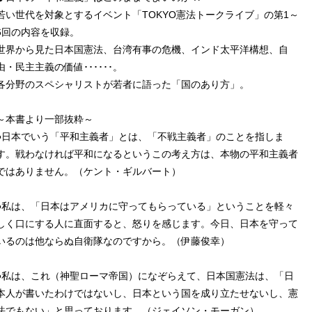
若い世代を対象とするイベント「TOKYO憲法トークライブ」の第1～
6回の内容を収録。
世界から見た日本国憲法、台湾有事の危機、インド太平洋構想、自
由・民主主義の価値･･････。
各分野のスペシャリストが若者に語った「国のあり方」。
～本書より一部抜粋～
●日本でいう「平和主義者」とは、「不戦主義者」のことを指しま
す。戦わなければ平和になるというこの考え方は、本物の平和主義者
ではありません。（ケント・ギルバート）
●私は、「日本はアメリカに守ってもらっている」ということを軽々
しく口にする人に直面すると、怒りを感じます。今日、日本を守って
いるのは他ならぬ自衛隊なのですから。（伊藤俊幸）
●私は、これ（神聖ローマ帝国）になぞらえて、日本国憲法は、「日
本人が書いたわけではないし、日本という国を成り立たせないし、憲
法でもない」と思っております。（ジェイソン・モーガン）