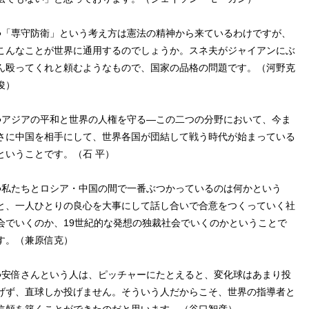
●「専守防衛」という考え方は憲法の精神から来ているわけですが、
こんなことが世界に通用するのでしょうか。スネ夫がジャイアンにぶ
ん殴ってくれと頼むようなもので、国家の品格の問題です。（河野克
俊）
●アジアの平和と世界の人権を守る―この二つの分野において、今ま
さに中国を相手にして、世界各国が団結して戦う時代が始まっている
ということです。（石 平）
●私たちとロシア・中国の間で一番ぶつかっているのは何かという
と、一人ひとりの良心を大事にして話し合いで合意をつくっていく社
会でいくのか、19世紀的な発想の独裁社会でいくのかということで
す。（兼原信克）
●安倍さんという人は、ピッチャーにたとえると、変化球はあまり投
げず、直球しか投げません。そういう人だからこそ、世界の指導者と