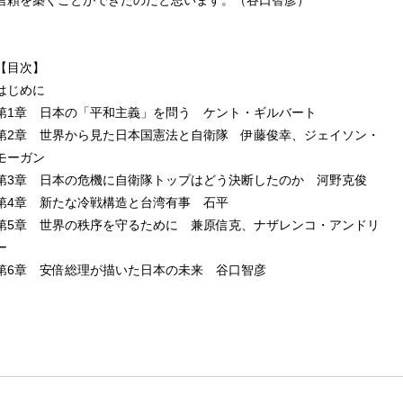
信頼を築くことができたのだと思います。（谷口智彦）
【目次】
はじめに
第1章 日本の「平和主義」を問う ケント・ギルバート
第2章 世界から見た日本国憲法と自衛隊 伊藤俊幸、ジェイソン・
モーガン
第3章 日本の危機に自衛隊トップはどう決断したのか 河野克俊
第4章 新たな冷戦構造と台湾有事 石平
第5章 世界の秩序を守るために 兼原信克、ナザレンコ・アンドリ
ー
第6章 安倍総理が描いた日本の未来 谷口智彦