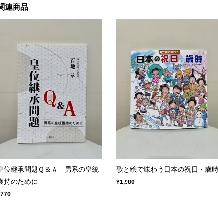
関連商品
皇位継承問題Ｑ＆Ａ―男系の皇統
歌と絵で味わう日本の祝日・歳
護持のために
¥1,980
¥770