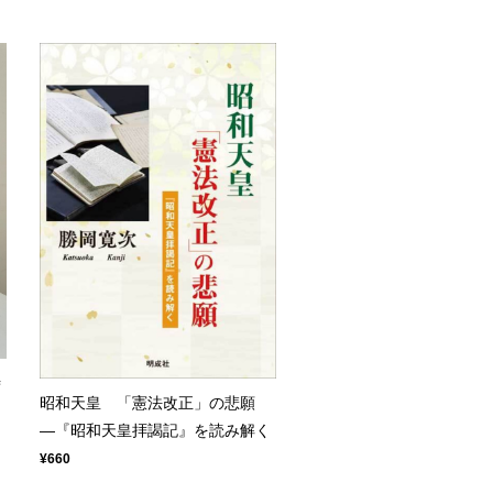
時
昭和天皇 「憲法改正」の悲願
―『昭和天皇拝謁記』を読み解く
¥660