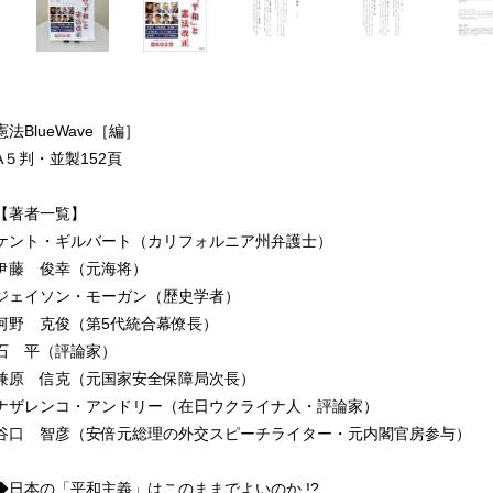
憲法BlueWave［編］
A５判・並製152頁
【著者一覧】
ケント・ギルバート（カリフォルニア州弁護士）
伊藤 俊幸（元海将）
ジェイソン・モーガン（歴史学者）
河野 克俊（第5代統合幕僚長）
石 平（評論家）
兼原 信克（元国家安全保障局次長）
ナザレンコ・アンドリー（在日ウクライナ人・評論家）
谷口 智彦（安倍元総理の外交スピーチライター・元内閣官房参与）
◆日本の「平和主義」はこのままでよいのか !?