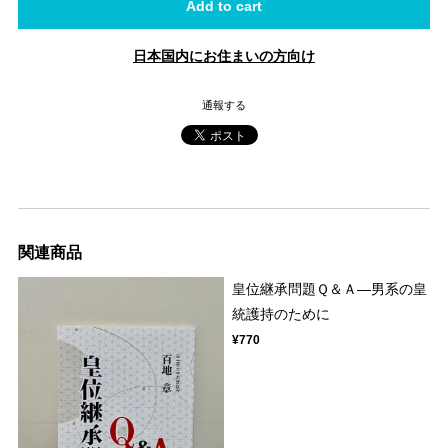
Add to cart
日本国内にお住まいの方向け
通報する
関連商品
皇位継承問題Ｑ＆Ａ―男系の皇
統護持のために
¥770