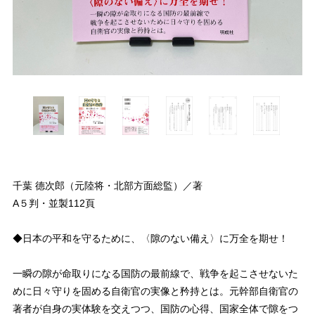
千葉 德次郎（元陸将・北部方面総監）／著
A５判・並製112頁
◆日本の平和を守るために、〈隙のない備え〉に万全を期せ！
一瞬の隙が命取りになる国防の最前線で、戦争を起こさせないた
めに日々守りを固める自衛官の実像と矜持とは。元幹部自衛官の
著者が自身の実体験を交えつつ、国防の心得、国家全体で隙をつ