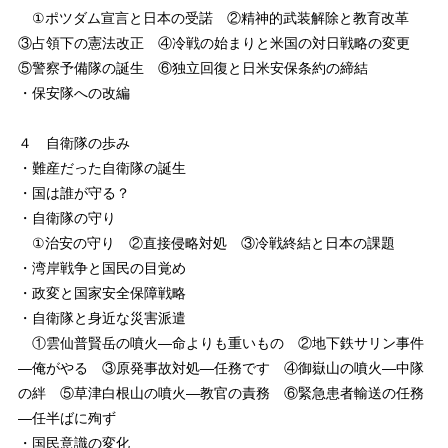
①ポツダム宣言と日本の受諾 ②精神的武装解除と教育改革
③占領下の憲法改正 ④冷戦の始まりと米国の対日戦略の変更
⑤警察予備隊の誕生 ⑥独立回復と日米安保条約の締結
・保安隊への改編
４ 自衛隊の歩み
・難産だった自衛隊の誕生
・国は誰が守る？
・自衛隊の守り
①治安の守り ②直接侵略対処 ③冷戦終結と日本の課題
・湾岸戦争と国民の目覚め
・政変と国家安全保障戦略
・自衛隊と身近な災害派遣
①雲仙普賢岳の噴火―命よりも重いもの ②地下鉄サリン事件
―俺がやる ③原発事故対処―任務です ④御嶽山の噴火―中隊
の絆 ⑤草津白根山の噴火―教官の責務 ⑥緊急患者輸送の任務
―任半ばに殉ず
・国民意識の変化