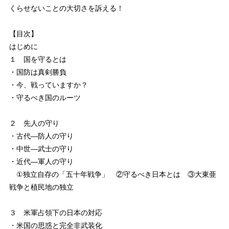
くらせないことの大切さを訴える！
【目次】
はじめに
１ 国を守るとは
・国防は真剣勝負
・今、戦っていますか？
・守るべき国のルーツ
２ 先人の守り
・古代―防人の守り
・中世―武士の守り
・近代―軍人の守り
①独立自存の「五十年戦争」 ②守るべき日本とは ③大東亜
戦争と植民地の独立
３ 米軍占領下の日本の対応
・米国の思惑と完全非武装化