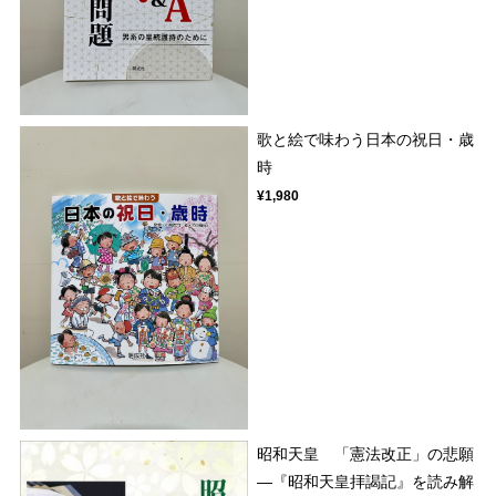
歌と絵で味わう日本の祝日・歳
時
¥1,980
昭和天皇 「憲法改正」の悲願
―『昭和天皇拝謁記』を読み解