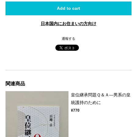
Add to cart
日本国内にお住まいの方向け
通報する
関連商品
皇位継承問題Ｑ＆Ａ―男系の皇
統護持のために
¥770