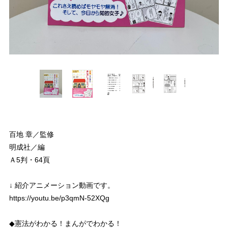
百地 章／監修
明成社／編
Ａ5判・64頁
↓ 紹介アニメーション動画です。
https://youtu.be/p3qmN-52XQg
◆憲法がわかる！まんがでわかる！