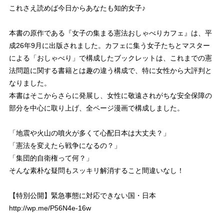
これさえ読めば今日からあなたも知的女子♪
本書の原作である『女子の集まる憲法おしゃべりカフェ』は、平
成26年9月に出版されました。カフェに集う女子たちとマスター
による「おしゃべり」で構成したブックレットは、これまでの憲
法問題に関する書籍とは趣の違う構成で、特に女性から大評判と
なりました。
本書はそこからさらに発展し、女性に敬遠されがちな安全保障の
部分を中心に取り上げ、全ページ漫画で構成しました。
「地震や火山の噴火が多くて心配日本は大丈夫？」
「憲法を変えたら戦争になるの？」
「集団的自衛権って何？」
そんな素朴な疑問もスッキリ解消すること間違いなし！
【特別公開】緊急事態に対応できない国・日本
http://wp.me/P56N4e-16w