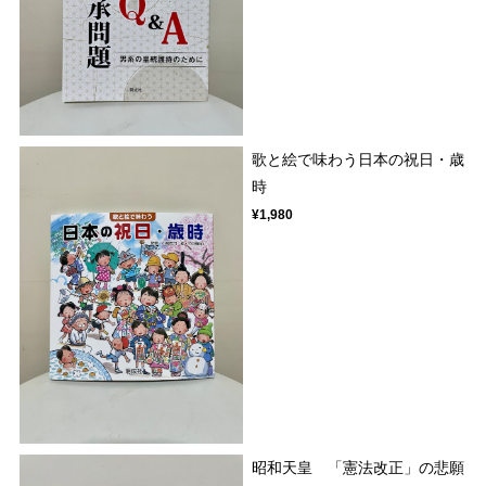
歌と絵で味わう日本の祝日・歳
時
¥1,980
昭和天皇 「憲法改正」の悲願