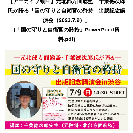
【アーカイブ動画】元北部方面総監・千葉德次郎
氏が語る「国の守りと自衛官の矜持 出版記念講
演会（2023.7.9）」
(「国の守りと自衛官の矜持」PowerPoint資
料.pdf)